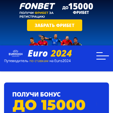
ЗАБРАТЬ ФРИБЕТ