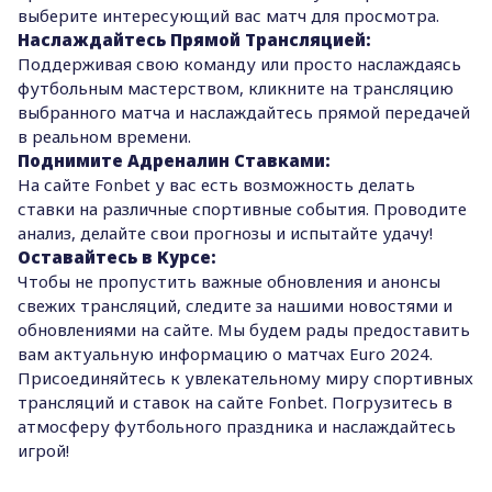
выберите интересующий вас матч для просмотра.
Наслаждайтесь Прямой Трансляцией:
Поддерживая свою команду или просто наслаждаясь
футбольным мастерством, кликните на трансляцию
выбранного матча и наслаждайтесь прямой передачей
в реальном времени.
Поднимите Адреналин Ставками:
На сайте Fonbet у вас есть возможность делать
ставки на различные спортивные события. Проводите
анализ, делайте свои прогнозы и испытайте удачу!
Оставайтесь в Курсе:
Чтобы не пропустить важные обновления и анонсы
свежих трансляций, следите за нашими новостями и
обновлениями на сайте. Мы будем рады предоставить
вам актуальную информацию о матчах Euro 2024.
Присоединяйтесь к увлекательному миру спортивных
трансляций и ставок на сайте Fonbet. Погрузитесь в
атмосферу футбольного праздника и наслаждайтесь
игрой!