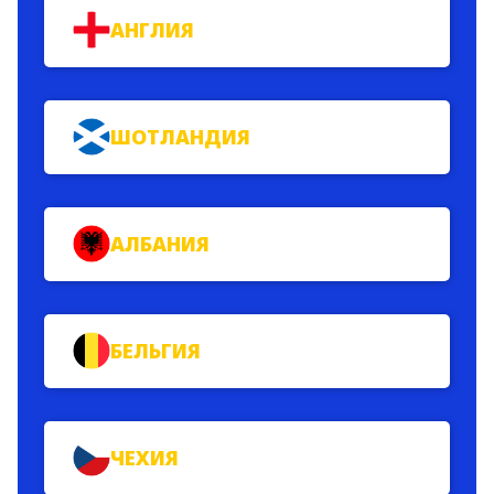
АНГЛИЯ
ШОТЛАНДИЯ
АЛБАНИЯ
БЕЛЬГИЯ
ЧЕХИЯ