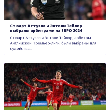
Стюарт Аттуэлл и Энтони Тейлор
выбраны арбитрами на ЕВРО 2024
Стюарт Аттуэлл и Энтони Тейлор, арбитры
Английской Премьер-лиги, были выбраны для
судейства…