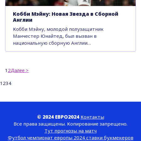
Кобби Мэйну: Новая Звезда в Сборной
Англии
Кобби Мэйну, молодой полузащитник
Манчестер Юнайтед, был вызван в
национальную сборную Англии…
1
2
Далее >
1234
© 2024 ЕВРО2024
Контакты
Все права защищены. Копирование запрещено.
Тут прогнозы на матч
Футбол чемпионат европы 2024 ставки букмекеров