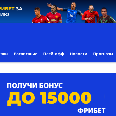
уппы
Раcписание
Плей-офф
Новости
Прогнозы